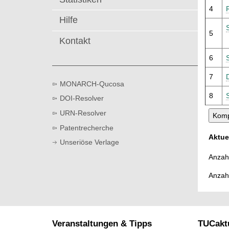
t
4
Hilfe
5
Kontakt
6
7
MONARCH-Qucosa
8
DOI-Resolver
URN-Resolver
Patentrecherche
Aktue
Unseriöse Verlage
Anzahl
Anzah
Veranstaltungen & Tipps
TUCaktu