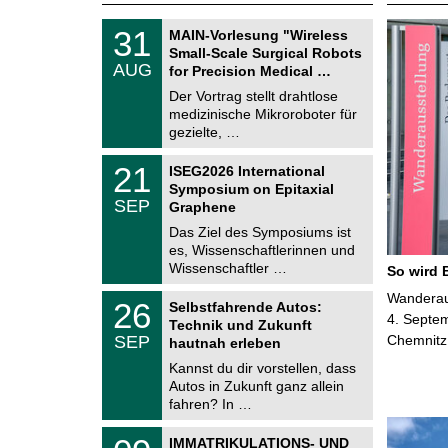
T
3
31
MAIN-Vorlesung "Wireless
U
1
Small-Scale Surgical Robots
C
.
AUG
h
for Precision Medical …
0
e
8
Der Vortrag stellt drahtlose
m
.
medizinische Mikroroboter für
n
2
i
gezielte, …
0
t
2
z
T
6
2
21
ISEG2026 International
U
1
Symposium on Epitaxial
C
.
SEP
h
Graphene
0
e
9
Das Ziel des Symposiums ist
m
.
es, Wissenschaftlerinnen und
n
2
i
Wissenschaftler …
So wird 
0
t
2
z
T
Wanderaus
6
2
26
Selbstfahrende Autos:
U
6
4. Septem
Technik und Zukunft
C
.
SEP
Chemnitz
h
hautnah erleben
0
e
9
Kannst du dir vorstellen, dass
m
.
Autos in Zukunft ganz allein
n
2
i
fahren? In …
0
t
2
z
T
6
0
IMMATRIKULATIONS- UND
U