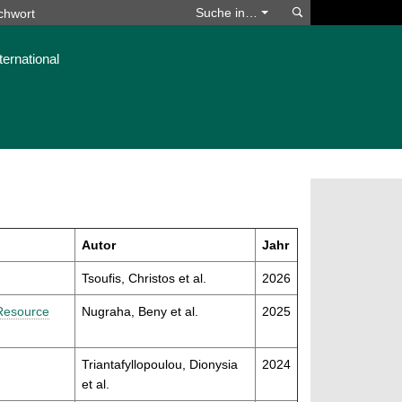
Suchen
Suche in…
ternational
Autor
Jahr
Tsoufis, Christos et al.
2026
 Resource
Nugraha, Beny et al.
2025
Triantafyllopoulou, Dionysia
2024
et al.