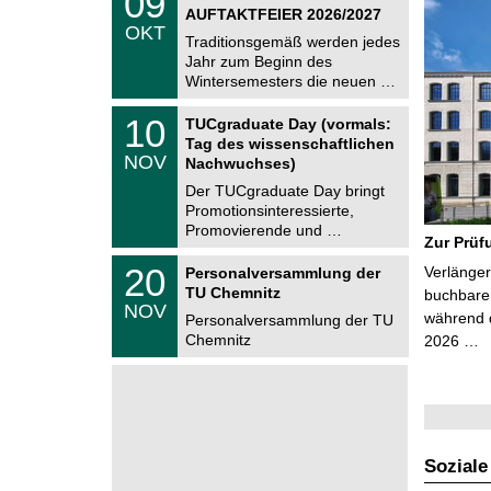
09
9
AUFTAKTFEIER 2026/2027
C
.
OKT
h
1
Traditionsgemäß werden jedes
e
0
Jahr zum Beginn des
m
.
Wintersemesters die neuen …
n
2
i
0
Z
t
1
10
2
TUCgraduate Day (vormals:
e
z
0
6
Tag des wissenschaftlichen
n
.
NOV
t
Nachwuchses)
1
r
1
Der TUCgraduate Day bringt
u
.
Promotionsinteressierte,
m
2
f
Promovierende und …
0
Zur Prüf
ü
2
r
T
6
2
20
Verlänger
Personalversammlung der
d
U
0
TU Chemnitz
e
C
buchbare 
.
NOV
n
h
während d
1
Personalversammlung der TU
w
e
1
Chemnitz
2026 …
i
m
.
s
n
2
s
i
0
e
t
2
n
z
6
s
c
h
Soziale
a
f